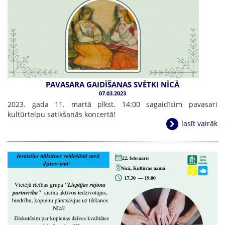
PAVASARA GAIDĪŠANAS SVĒTKI NĪCĀ
07.03.2023
2023. gada 11. martā plkst. 14:00 sagaidīsim pavasari
kultūrtelpu satikšanās koncertā!
lasīt vairāk