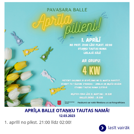
APRĪĻA BALLE OTAŅĶU TAUTAS NAMĀ!
12.03.2023
1. aprīlī no plkst. 21:00 līdz 02:00!
lasīt vairāk