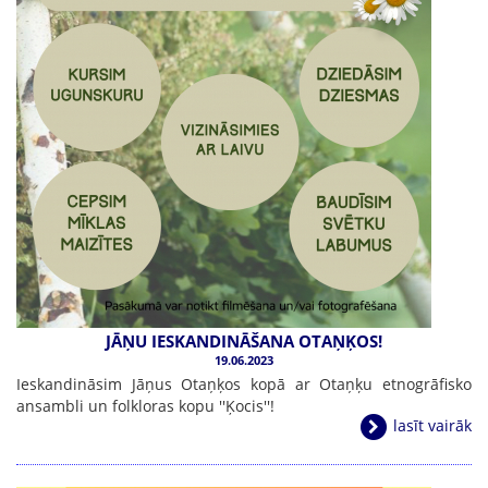
JĀŅU IESKANDINĀŠANA OTAŅĶOS!
19.06.2023
Ieskandināsim Jāņus Otaņķos kopā ar Otaņķu etnogrāfisko
ansambli un folkloras kopu ''Ķocis''!
lasīt vairāk