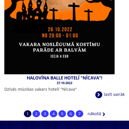
HALOVĪNA BALLE HOTELĪ "NĪCAVA"!
27.10.2022
Dzīvās mūzikas vakars hotelī "Nīcava"
lasīt vairāk
1
2
3
4
5
6
7
nākošā