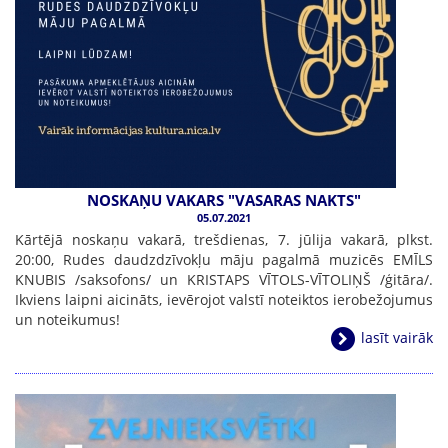
NOSKAŅU VAKARS "VASARAS NAKTS"
05.07.2021
Kārtējā noskaņu vakarā, trešdienas, 7. jūlija vakarā, plkst.
20:00, Rudes daudzdzīvokļu māju pagalmā muzicēs EMĪLS
KNUBIS /saksofons/ un KRISTAPS VĪTOLS-VĪTOLIŅŠ /ģitāra/.
Ikviens laipni aicināts, ievērojot valstī noteiktos ierobežojumus
un noteikumus!
lasīt vairāk