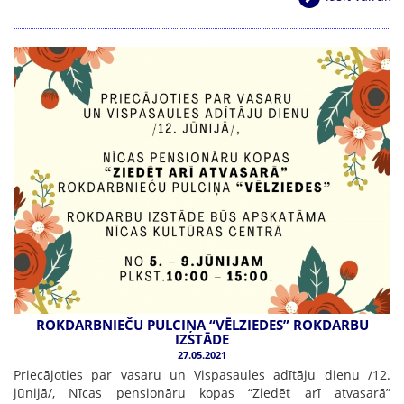
ROKDARBNIEČU PULCIŅA “VĒLZIEDES” ROKDARBU
IZSTĀDE
27.05.2021
Priecājoties par vasaru un Vispasaules adītāju dienu /12.
jūnijā/, Nīcas pensionāru kopas “Ziedēt arī atvasarā”