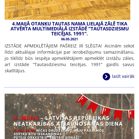
4.MAIJĀ OTAŅĶU TAUTAS NAMA LIELAJĀ ZĀLĒ TIKA
ATVĒRTA MULTIMEDIĀLĀ IZSTĀDĒ ”TAUTASDZIESMU
TEICĒJAS. 1991”.
06.05.2021
IZSTĀDE APMEKLĒTĀJIEM PAŠREIZ IR SLĒGTA! Aicinām sekot
līdzi aktuālajai informācijai par ierobežojumu samazināšanu,
jo tiklīdz būs iespēja apmeklētājiem apmeklēt izstāžu zāles,
arī izstāde ”Tautasdziesmu teicējas. 1991” gaidīs savus
skatītājus.
lasīt vairāk