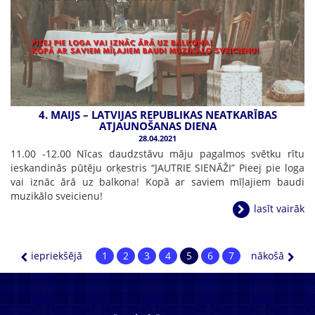
4. MAIJS – LATVIJAS REPUBLIKAS NEATKARĪBAS
ATJAUNOŠANAS DIENA
28.04.2021
11.00 -12.00 Nīcas daudzstāvu māju pagalmos svētku rītu
ieskandinās pūtēju orķestris “JAUTRIE SIENĀŽI” Pieej pie loga
vai iznāc ārā uz balkona! Kopā ar saviem mīļajiem baudi
muzikālo sveicienu!
lasīt vairāk
iepriekšējā
1
2
3
4
5
6
7
nākošā