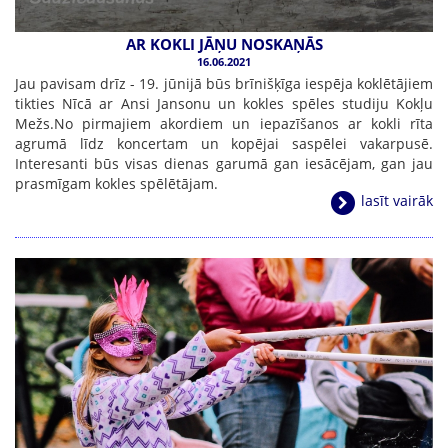
AR KOKLI JĀŅU NOSKAŅĀS
16.06.2021
Jau pavisam drīz - 19. jūnijā būs brīnišķīga iespēja koklētājiem
tikties Nīcā ar Ansi Jansonu un kokles spēles studiju Kokļu
Mežs.No pirmajiem akordiem un iepazīšanos ar kokli rīta
agrumā līdz koncertam un kopējai saspēlei vakarpusē.
Interesanti būs visas dienas garumā gan iesācējam, gan jau
prasmīgam kokles spēlētājam.
lasīt vairāk