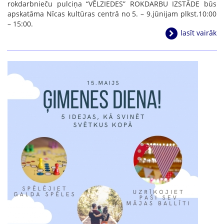
rokdarbnieču pulciņa “VĒLZIEDES” ROKDARBU IZSTĀDE būs
apskatāma Nīcas kultūras centrā no 5. – 9.jūnijam plkst.10:00
– 15:00.
lasīt vairāk