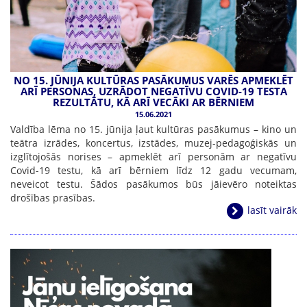
NO 15. JŪNIJA KULTŪRAS PASĀKUMUS VARĒS APMEKLĒT
ARĪ PERSONAS, UZRĀDOT NEGATĪVU COVID-19 TESTA
REZULTĀTU, KĀ ARĪ VECĀKI AR BĒRNIEM
15.06.2021
Valdība lēma no 15. jūnija ļaut kultūras pasākumus – kino un
teātra izrādes, koncertus, izstādes, muzej-pedagoģiskās un
izglītojošās norises – apmeklēt arī personām ar negatīvu
Covid-19 testu, kā arī bērniem līdz 12 gadu vecumam,
neveicot testu. Šādos pasākumos būs jāievēro noteiktas
drošības prasības.
lasīt vairāk