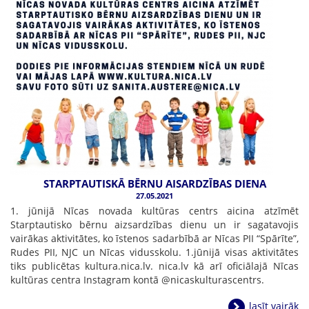
STARPTAUTISKĀ BĒRNU AISARDZĪBAS DIENA
27.05.2021
1. jūnijā Nīcas novada kultūras centrs aicina atzīmēt
Starptautisko bērnu aizsardzības dienu un ir sagatavojis
vairākas aktivitātes, ko īstenos sadarbībā ar Nīcas PII “Spārīte”,
Rudes PII, NJC un Nīcas vidusskolu. 1.jūnijā visas aktivitātes
tiks publicētas kultura.nica.lv. nica.lv kā arī oficiālajā Nīcas
kultūras centra Instagram kontā @nicaskulturascentrs.
lasīt vairāk