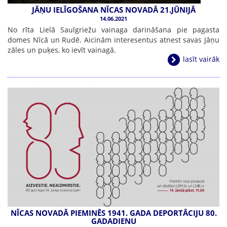
JĀŅU IELĪGOŠANA NĪCAS NOVADĀ 21.JŪNIJĀ
14.06.2021
No rīta Lielā Saulgriežu vainaga darināšana pie pagasta
domes Nīcā un Rudē. Aicinām interesentus atnest savas Jāņu
zāles un puķes, ko ievīt vainagā.
lasīt vairāk
NĪCAS NOVADĀ PIEMINĒS 1941. GADA DEPORTĀCIJU 80.
GADADIENU