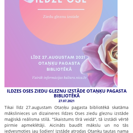
ILDZES OSES ZIEDU GLEZNU IZSTĀDE OTAŅĶU PAGASTA
BIBLIOTĒKĀ
27.07.2021
Tikai līdz 27.augustam Otaņķu pagasta bibliotēkā skatāma
mākslinieces un dizaineres Ildzes Oses ziedu gleznu izstāde
maģiskā reālisma stilā. "Skaistums tīrā veidā", tā izstādi vērtē
pirmie apmeklētāji. Aicināts baudīt mākslu un no tās
iedvesmoties jau šodien! Izstāde atrodas Otaņķu tautas nama