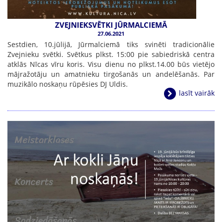
ZVEJNIEKSVĒTKI JŪRMALCIEMĀ
27.06.2021
Sestdien, 10.jūlijā, Jūrmalciemā tiks svinēti tradicionālie
Zvejnieku svētki. Svētkus plkst. 15:00 pie sabiedriskā centra
atklās Nīcas vīru koris. Visu dienu no plkst.14.00 būs vietējo
mājražotāju un amatnieku tirgošanās un andelēšanās. Par
muzikālo noskaņu rūpēsies DJ Uldis.
lasīt vairāk