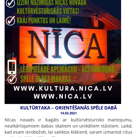
KULTŪRTAKA – ORIENTĒŠANĀS SPĒLE DABĀ
14.03.2021
Nīcas novads ir bagāts ar kultūrvēsturisko mantojumu,
neatkārtojamiem dabas skatiem un unikāliem stāstiem. Laikā,
kad esam ierobežoti, lai satiktos klātienē, varam izmantot citus