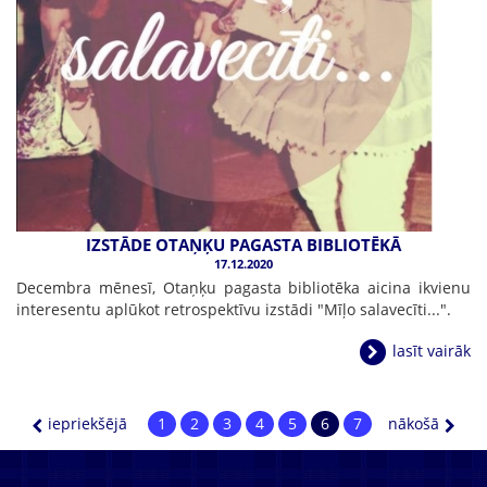
IZSTĀDE OTAŅĶU PAGASTA BIBLIOTĒKĀ
17.12.2020
Decembra mēnesī, Otaņķu pagasta bibliotēka aicina ikvienu
interesentu aplūkot retrospektīvu izstādi "Mīļo salavecīti...".
lasīt vairāk
iepriekšējā
1
2
3
4
5
6
7
nākošā