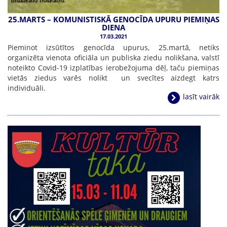
25.MARTS – KOMUNISTISKĀ GENOCĪDA UPURU PIEMIŅAS
DIENA
17.03.2021
Pieminot izsūtītos genocīda upurus, 25.martā, netiks
organizēta vienota oficiāla un publiska ziedu nolikšana, valstī
noteikto Covid-19 izplatības ierobežojuma dēļ, taču piemiņas
vietās ziedus varēs nolikt un svecītes aizdegt katrs
individuāli.
lasīt vairāk