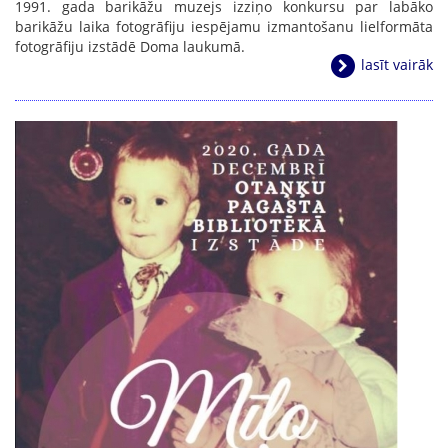
1991. gada barikāžu muzejs izziņo konkursu par labāko
barikāžu laika fotogrāfiju iespējamu izmantošanu lielformāta
fotogrāfiju izstādē Doma laukumā.
lasīt vairāk