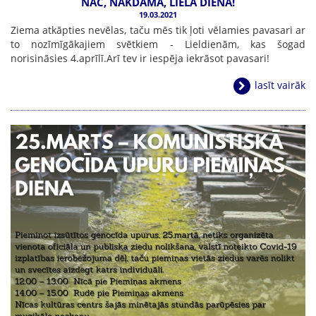
NĀC, NĀKDAMA, LIELA DIENA!
19.03.2021
Ziema atkāpties nevēlas, taču mēs tik ļoti vēlamies pavasari ar
to nozīmīgākajiem svētkiem - Lieldienām, kas šogad
norisināsies 4.aprīlī.Arī tev ir iespēja iekrāsot pavasari!
lasīt vairāk