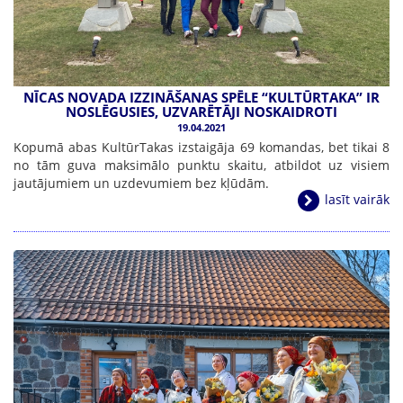
NĪCAS NOVADA IZZINĀŠANAS SPĒLE “KULTŪRTAKA” IR
NOSLĒGUSIES, UZVARĒTĀJI NOSKAIDROTI
19.04.2021
Kopumā abas KultūrTakas izstaigāja 69 komandas, bet tikai 8
no tām guva maksimālo punktu skaitu, atbildot uz visiem
jautājumiem un uzdevumiem bez kļūdām.
lasīt vairāk