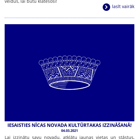
veidus, lai būtu klātesoši!
lasīt vairāk
IESAISTIES NĪCAS NOVADA KULTŪRTAKAS IZZINĀŠANĀ!
04.03.2021
Lai izzinātu savu novadu, atklātu jaunas vietas un stāstus,