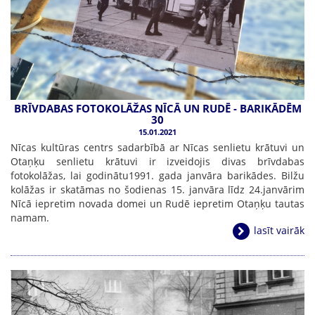
BRĪVDABAS FOTOKOLĀŽAS NĪCĀ UN RUDĒ - BARIKĀDĒM
30
15.01.2021
Nīcas kultūras centrs sadarbībā ar Nīcas senlietu krātuvi un
Otaņķu senlietu krātuvi ir izveidojis divas brīvdabas
fotokolāžas, lai godinātu1991. gada janvāra barikādes. Bilžu
kolāžas ir skatāmas no šodienas 15. janvāra līdz 24.janvārim
Nīcā iepretim novada domei un Rudē iepretim Otaņķu tautas
namam.
lasīt vairāk