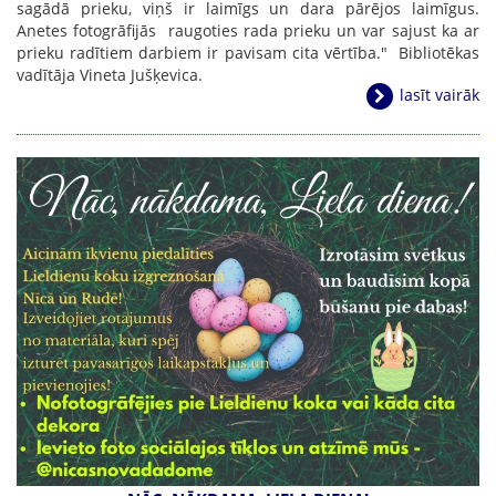
sagādā prieku, viņš ir laimīgs un dara pārējos laimīgus.
Anetes fotogrāfijās raugoties rada prieku un var sajust ka ar
prieku radītiem darbiem ir pavisam cita vērtība." Bibliotēkas
vadītāja Vineta Jušķevica.
lasīt vairāk