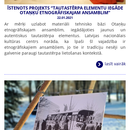
ĪSTENOTS PROJEKTS “TAUTASTĒRPA ELEMENTU IEGĀDE
OTAŅĶU ETNOGRĀFISKAJAM ANSAMBLIM”
22.01.2021
Ar mērķi uzlabot materiāli tehnisko bāzi Otaņķu
etnogrāfiskajam ansamblim, iegādājoties jaunus un
autentiskus tautastērpa elementus. Latvijas nacionālais
kultūras centrs norāda, ka īpaši šī vajadzība ir
etnogrāfiskajiem ansambļiem, jo tie ir tradīciju nesēji un
galvenie paraugi tautastērpa lietošanas kontekstā.
lasīt vairāk