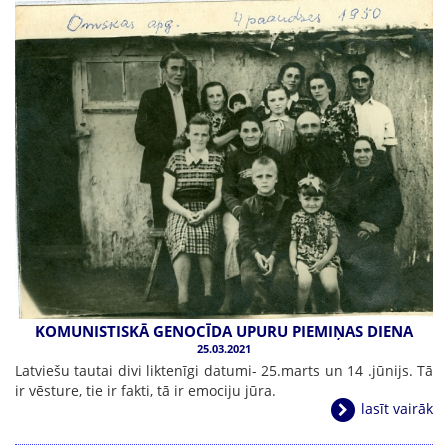
KOMUNISTISKĀ GENOCĪDA UPURU PIEMIŅAS DIENA
25.03.2021
Latviešu tautai divi liktenīgi datumi- 25.marts un 14 .jūnijs. Tā
ir vēsture, tie ir fakti, tā ir emociju jūra.
lasīt vairāk