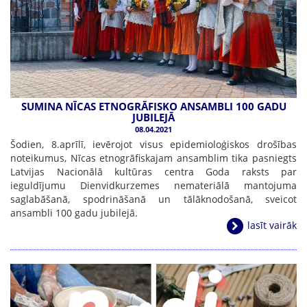
SUMINA NĪCAS ETNOGRĀFISKO ANSAMBLI 100 GADU
JUBILEJĀ
08.04.2021
Šodien, 8.aprīlī, ievērojot visus epidemioloģiskos drošības
noteikumus, Nīcas etnogrāfiskajam ansamblim tika pasniegts
Latvijas Nacionālā kultūras centra Goda raksts par
ieguldījumu Dienvidkurzemes nemateriālā mantojuma
saglabāšanā, spodrināšanā un tālāknodošanā, sveicot
ansambli 100 gadu jubilejā.
lasīt vairāk