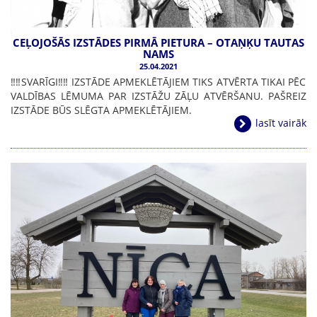
CEĻOJOŠĀS IZSTĀDES PIRMĀ PIETURA – OTAŅĶU TAUTAS
NAMS
25.04.2021
‼️‼️SVARĪGI‼️‼️ IZSTĀDE APMEKLĒTĀJIEM TIKS ATVĒRTA TIKAI PĒC
VALDĪBAS LĒMUMA PAR IZSTĀŽU ZĀĻU ATVĒRŠANU. PAŠREIZ
IZSTĀDE BŪS SLĒGTA APMEKLĒTĀJIEM.
lasīt vairāk