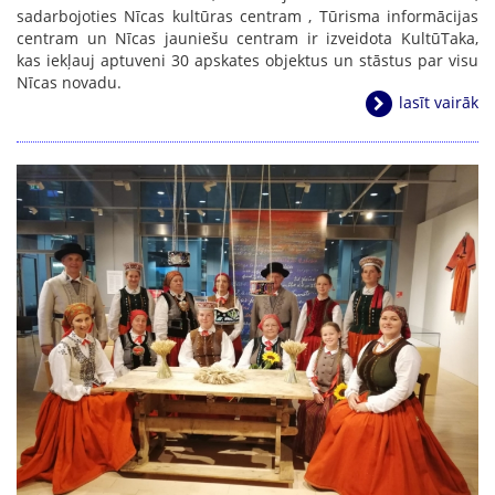
sadarbojoties Nīcas kultūras centram , Tūrisma informācijas
centram un Nīcas jauniešu centram ir izveidota KultūTaka,
kas iekļauj aptuveni 30 apskates objektus un stāstus par visu
Nīcas novadu.
lasīt vairāk