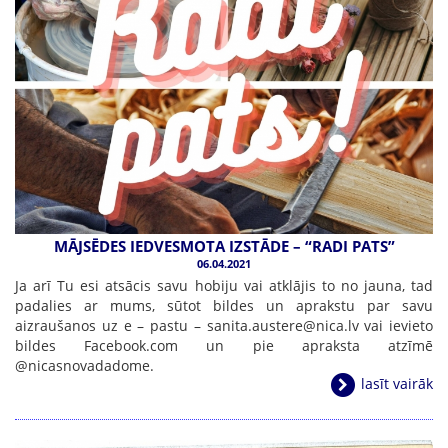
MĀJSĒDES IEDVESMOTA IZSTĀDE – “RADI PATS”
06.04.2021
Ja arī Tu esi atsācis savu hobiju vai atklājis to no jauna, tad
padalies ar mums, sūtot bildes un aprakstu par savu
aizraušanos uz e – pastu – sanita.austere@nica.lv vai ievieto
bildes Facebook.com un pie apraksta atzīmē
@nicasnovadadome.
lasīt vairāk